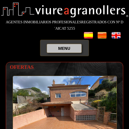
AGENTES INMOBILIARIOS PROFESIONALESREGISTRADOS CON Nº D
´AICAT 5255
MENU
INICIO
OFERTAS
COMPRAR
ALQUILAR
VENDER O ALQUILAR
QUIÉNES SOMOS
OFERTAS
NOTICIAS
CONTACTAR